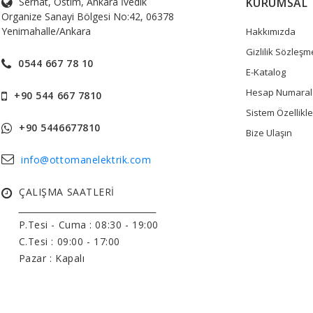
Serhat, Ostim, Ankara İvedik
KURUMSAL
Organize Sanayi Bölgesi No:42, 06378
Yenimahalle/Ankara
Hakkımızda
Gizlilik Sözleşm
0544 667 78 10
E-Katalog
Hesap Numaral
+90 544 667 7810
Sistem Özellikle
+90 5446677810
Bize Ulaşın
info@ottomanelektrik.com
ÇALIŞMA SAATLERİ
______________________________
P.Tesi - Cuma :
08:30 - 19:00
C.Tesi : 09:00 - 17:00
Pazar : Kapalı