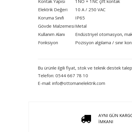
Kontak Yapısı
1NO + 1NC çift kontak
Elektrik Değeri
10 A / 250 VAC
Koruma Sınıfı
IP65
Gövde Malzemesi
Metal
Kullanım Alanı
Endüstriyel otomasyon, maki
Fonksiyon
Pozisyon algılama / sınır kon
Bu ürünle ilgili fiyat, stok ve teknik destek talepl
Telefon: 0544 667 78 10
E-mail:
info@ottomanelektrik.com
AYNI GÜN KARG
İMKANI