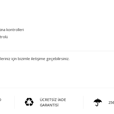
na kontrolleri
trolü
eriniz için bizimle iletişime geçebilirsiniz.
O
ÜCRETSİZ İADE
25
GARANTİSİ