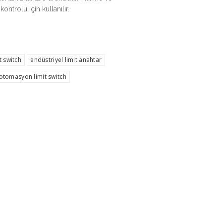
ntrolü için kullanılır.
t switch
endüstriyel limit anahtar
otomasyon limit switch