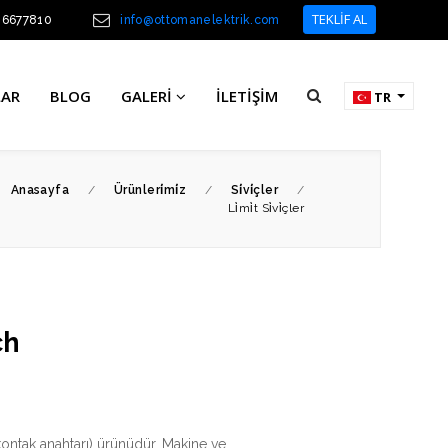
TEKLİF AL
46677810
info@ottomanelektrik.com
LAR
BLOG
GALERI
İLETIŞIM
TR
Anasayfa
/
Ürünleri̇mi̇z
/
Si̇vi̇çler
/
Li̇mi̇t Si̇vi̇çler
ch
(kontak anahtarı) ürünüdür. Makine ve