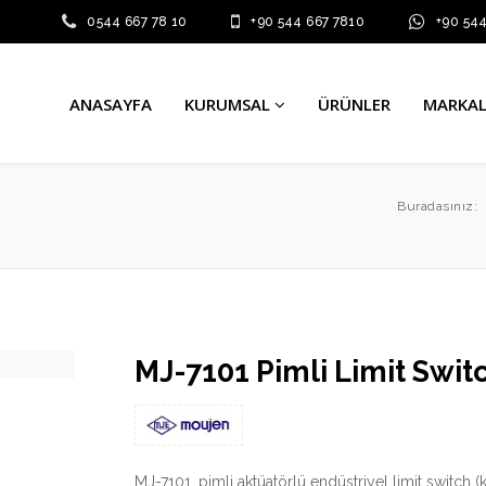
0544 667 78 10
+90 544 667 7810
+90 54
ANASAYFA
KURUMSAL
ÜRÜNLER
MARKA
Buradasınız:
MJ-7101 Pimli Limit Swit
MJ-7101, pimli aktüatörlü endüstriyel limit switch 