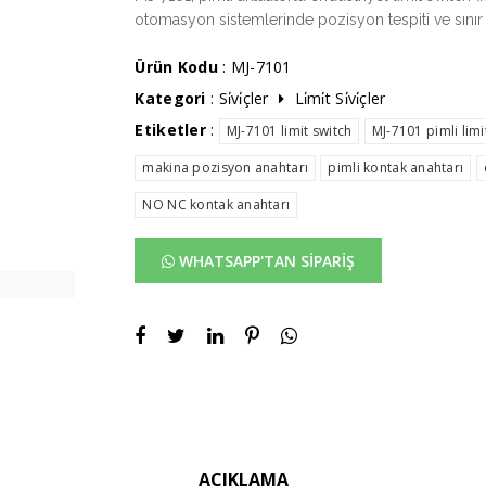
otomasyon sistemlerinde pozisyon tespiti ve sınır ko
Ürün Kodu
: MJ-7101
Kategori
:
Si̇vi̇çler
Li̇mi̇t Si̇vi̇çler
Etiketler
:
MJ-7101 limit switch
MJ-7101 pimli limi
makina pozisyon anahtarı
pimli kontak anahtarı
NO NC kontak anahtarı
WHATSAPP'TAN SİPARİŞ
AÇIKLAMA