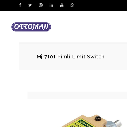
Mj-7101 Pi̇mli̇ Li̇mi̇t Swi̇tch