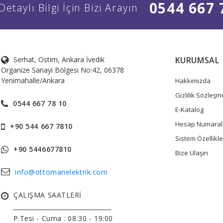
0544 667 
Detaylı Bilgi İçin Bizi Arayın
Serhat, Ostim, Ankara İvedik
KURUMSAL
Organize Sanayi Bölgesi No:42, 06378
Yenimahalle/Ankara
Hakkımızda
Gizlilik Sözleşm
0544 667 78 10
E-Katalog
Hesap Numaral
+90 544 667 7810
Sistem Özellikle
+90 5446677810
Bize Ulaşın
info@ottomanelektrik.com
ÇALIŞMA SAATLERİ
______________________________
P.Tesi - Cuma :
08:30 - 19:00