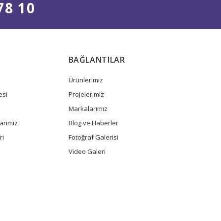
78 10
BAĞLANTILAR
Ürünlerimiz
esi
Projelerimiz
Markalarımız
arımız
Blog ve Haberler
ri
Fotoğraf Galerisi
Video Galeri