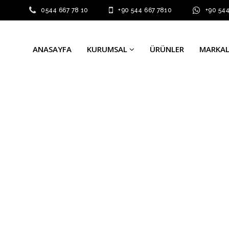
0544 667 78 10
+90 544 667 7810
+90 54
ANASAYFA
KURUMSAL
ÜRÜNLER
MARKA