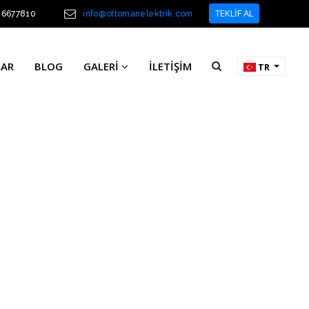
TEKLİF AL
46677810
info@ottomanelektrik.com
LAR
BLOG
GALERI
İLETIŞIM
TR