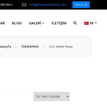
TEKLİF AL
46677810
info@ottomanelektrik.com
LAR
BLOG
GALERI
İLETIŞIM
TR
nasayfa
/
Ürünleri̇mi̇z
/
Cnc Yedek Parça