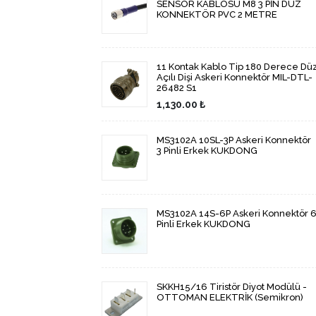
SENSÖR KABLOSU M8 3 PİN DÜZ
KONNEKTÖR PVC 2 METRE
11 Kontak Kablo Tip 180 Derece Dü
Açılı Dişi Askeri Konnektör MIL-DTL-
26482 S1
1,130.00 ₺
MS3102A 10SL-3P Askeri Konnektör
3 Pinli Erkek KUKDONG
MS3102A 14S-6P Askeri Konnektör 
Pinli Erkek KUKDONG
SKKH15/16 Tiristör Diyot Modülü -
OTTOMAN ELEKTRİK (Semikron)