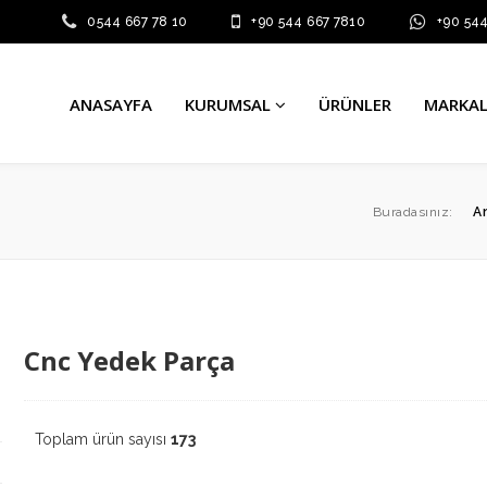
0544 667 78 10
+90 544 667 7810
+90 54
ANASAYFA
KURUMSAL
ÜRÜNLER
MARKA
Buradasınız:
A
Cnc Yedek Parça
Toplam ürün sayısı
173