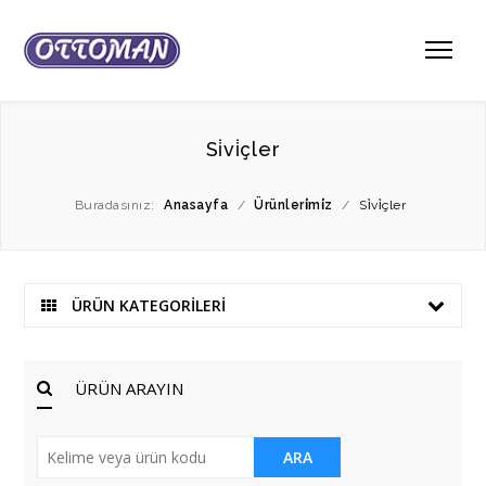
Si̇vi̇çler
Buradasınız:
Anasayfa
/
Ürünleri̇mi̇z
/
Si̇vi̇çler
ÜRÜN KATEGORİLERİ
ÜRÜN ARAYIN
ARA