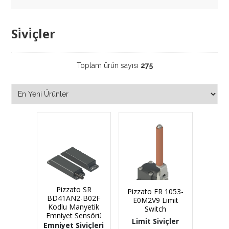
Si̇vi̇çler
Toplam ürün sayısı
275
Pizzato SR
Pizzato FR 1053-
BD41AN2-B02F
E0M2V9 Limit
Kodlu Manyetik
Switch
Emniyet Sensörü
Limit Siviçler
Emniyet Siviçleri