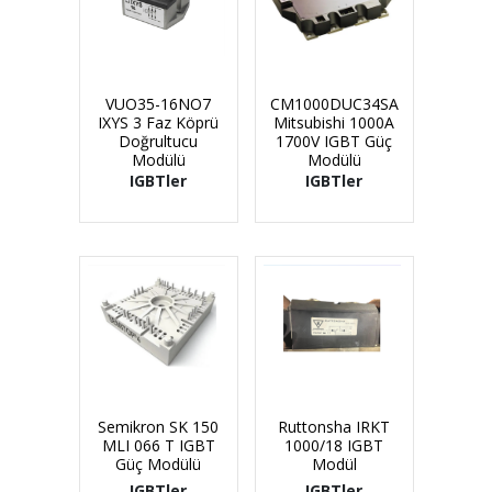
VUO35-16NO7
CM1000DUC34SA
IXYS 3 Faz Köprü
Mitsubishi 1000A
Doğrultucu
1700V IGBT Güç
Modülü
Modülü
IGBTler
IGBTler
Semikron SK 150
Ruttonsha IRKT
MLI 066 T IGBT
1000/18 IGBT
Güç Modülü
Modül
IGBTler
IGBTler