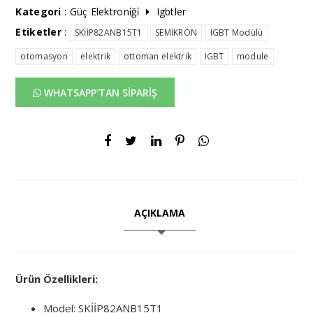
Kategori
:
Güç Elektroni̇ği̇
Igbtler
Etiketler
:
SKİİP82ANB15T1
SEMİKRON
IGBT Modülü
otomasyon
elektrik
ottoman elektrik
IGBT
module
WHATSAPP'TAN SİPARİŞ
AÇIKLAMA
Ürün Özellikleri:
Model: SKİİP82ANB15T1