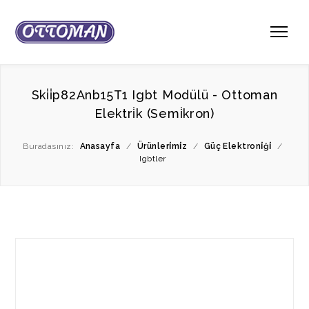
Ski̇i̇p82Anb15T1 Igbt Modülü - Ottoman
Elektri̇k (Semi̇kron)
Buradasınız:
Anasayfa
/
Ürünleri̇mi̇z
/
Güç Elektroni̇ği̇
/
Igbtler