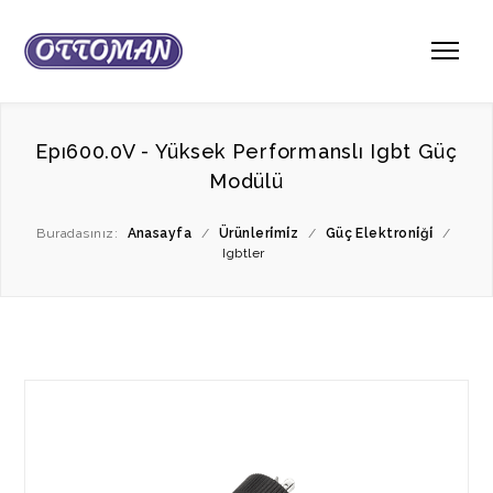
Epı600.0V - Yüksek Performanslı Igbt Güç
Modülü
Buradasınız:
Anasayfa
/
Ürünleri̇mi̇z
/
Güç Elektroni̇ği̇
/
Igbtler