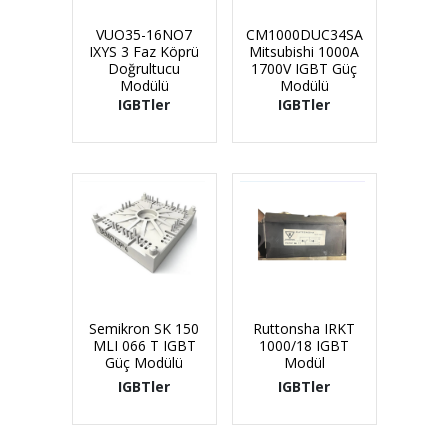
VUO35-16NO7
CM1000DUC34SA
IXYS 3 Faz Köprü
Mitsubishi 1000A
Doğrultucu
1700V IGBT Güç
Modülü
Modülü
IGBTler
IGBTler
Semikron SK 150
Ruttonsha IRKT
MLI 066 T IGBT
1000/18 IGBT
Güç Modülü
Modül
IGBTler
IGBTler