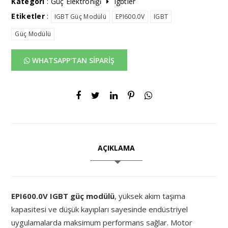
Kategori
:
Güç Elektroni̇ği̇
Igbtler
Etiketler
:
IGBT Güç Modülü
EPI600.0V
IGBT
Güç Modülü
WHATSAPP'TAN SİPARİŞ
AÇIKLAMA
EPI600.0V IGBT güç modülü
, yüksek akım taşıma
kapasitesi ve düşük kayıpları sayesinde endüstriyel
uygulamalarda maksimum performans sağlar. Motor