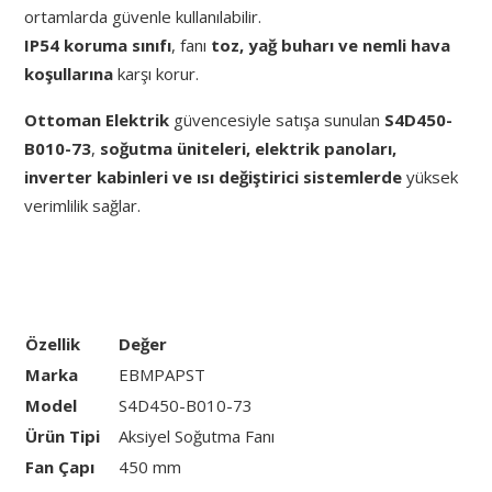
ortamlarda güvenle kullanılabilir.
IP54 koruma sınıfı
, fanı
toz, yağ buharı ve nemli hava
koşullarına
karşı korur.
Ottoman Elektrik
güvencesiyle satışa sunulan
S4D450-
B010-73
,
soğutma üniteleri, elektrik panoları,
inverter kabinleri ve ısı değiştirici sistemlerde
yüksek
verimlilik sağlar.
Özellik
Değer
Marka
EBMPAPST
Model
S4D450-B010-73
Ürün Tipi
Aksiyel Soğutma Fanı
Fan Çapı
450 mm