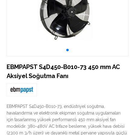
EBMPAPST S4D450-B010-73 450 mm AC
Aksiyel Soğutma Fanı
EBMPAPST S4D450-B010-73, endüstriyel soğutma,
havalandırma ve elektronik ekipman soğutma uygulamaları
için tasarlanmış yüksek performanslı 450 mm aksiyel fan
modelidir. 380-480V AC trifaze besleme, yüksek hava debisi
(2300 m 3/h üzeri) ve dayanıklı metal pervane yapısıyla güçlü