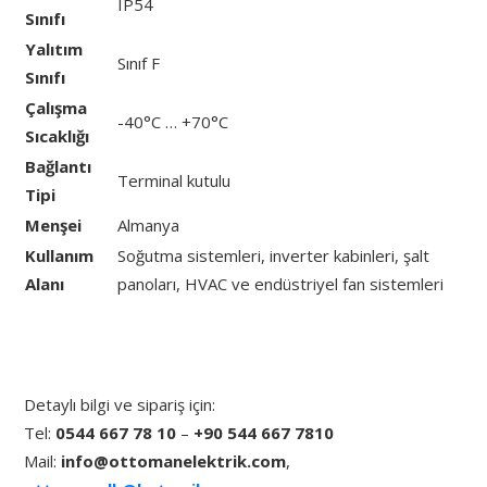
IP54
Sınıfı
Yalıtım
Sınıf F
Sınıfı
Çalışma
-40°C … +70°C
Sıcaklığı
Bağlantı
Terminal kutulu
Tipi
Menşei
Almanya
Kullanım
Soğutma sistemleri, inverter kabinleri, şalt
Alanı
panoları, HVAC ve endüstriyel fan sistemleri
Detaylı bilgi ve sipariş için:
Tel:
0544 667 78 10
–
+90 544 667 7810
Mail:
info@ottomanelektrik.com
,