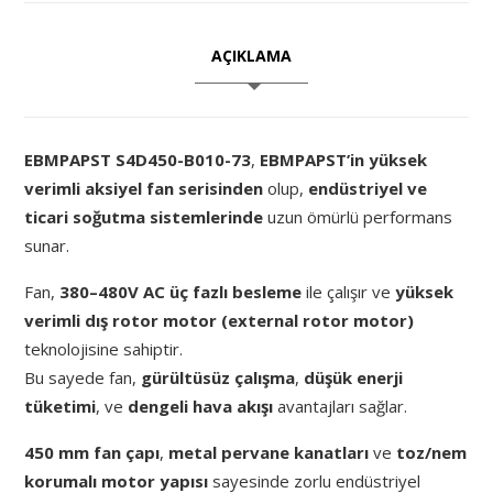
AÇIKLAMA
EBMPAPST S4D450-B010-73
,
EBMPAPST’in yüksek
verimli aksiyel fan serisinden
olup,
endüstriyel ve
ticari soğutma sistemlerinde
uzun ömürlü performans
sunar.
Fan,
380–480V AC üç fazlı besleme
ile çalışır ve
yüksek
verimli dış rotor motor (external rotor motor)
teknolojisine sahiptir.
Bu sayede fan,
gürültüsüz çalışma
,
düşük enerji
tüketimi
, ve
dengeli hava akışı
avantajları sağlar.
450 mm fan çapı
,
metal pervane kanatları
ve
toz/nem
korumalı motor yapısı
sayesinde zorlu endüstriyel