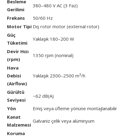
Besleme
380–480 V AC (3 Faz)
Gerilimi
Frekans
50/60 Hz
Motor Tipi
Dış rotor motor (external rotor)
Güç
Yaklaşık 180–200 W
Tüketimi
Devir Hızı
1350 rpm (nominal)
(rpm)
Hava
Debisi
Yaklaşık 2300–2500 m³/h
(Airflow)
Gürültü
~62 dB(A)
Seviyesi
Yön
Emiş veya üfleme yönüne montajlanabilir
Kanat
Galvaniz çelik veya alüminyum
Malzemesi
Koruma